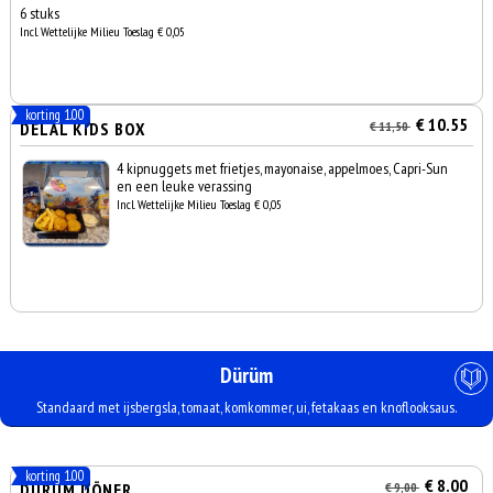
6 stuks
Incl. Wettelijke Milieu Toeslag € 0,05
korting 1.00
€ 10.55
DELAL KIDS BOX
€ 11,50
4 kipnuggets met frietjes, mayonaise, appelmoes, Capri-Sun
en een leuke verassing
Incl. Wettelijke Milieu Toeslag € 0,05
Dürüm
Standaard met ijsbergsla, tomaat, komkommer, ui, fetakaas en knoflooksaus.
korting 1.00
€ 8.00
DÜRÜM DÖNER
€ 9,00