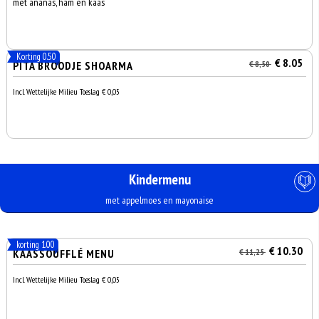
met ananas, ham en kaas
Korting 0.50
€ 8.05
PITA BROODJE SHOARMA
€ 8,50
Incl. Wettelijke Milieu Toeslag € 0,05
Kindermenu
met appelmoes en mayonaise
korting 1.00
€ 10.30
KAASSOUFFLÉ MENU
€ 11,25
Incl. Wettelijke Milieu Toeslag € 0,05