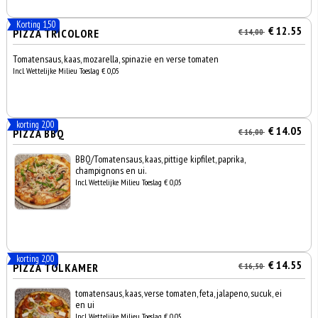
Korting 1,50
€ 12.55
PIZZA TRICOLORE
€ 14,00
Tomatensaus, kaas, mozarella, spinazie en verse tomaten
Incl. Wettelijke Milieu Toeslag € 0,05
korting 2,00
€ 14.05
PIZZA BBQ
€ 16,00
BBQ/Tomatensaus, kaas, pittige kipfilet, paprika,
champignons en ui.
Incl. Wettelijke Milieu Toeslag € 0,05
korting 2,00
€ 14.55
PIZZA TOLKAMER
€ 16,50
tomatensaus, kaas, verse tomaten, feta, jalapeno, sucuk, ei
en ui
Incl. Wettelijke Milieu Toeslag € 0,05