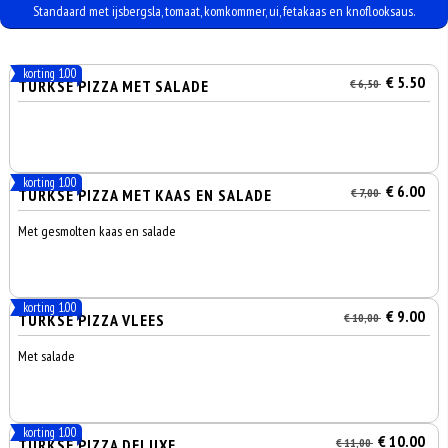
Standaard met ijsbergsla, tomaat, komkommer, ui, fetakaas en knoflooksaus.
korting 1.00
€ 5.50
TURKSE PIZZA MET SALADE
€ 6,50
korting 1.00
€ 6.00
TURKSE PIZZA MET KAAS EN SALADE
€ 7,00
Met gesmolten kaas en salade
korting 1.00
€ 9.00
TURKSE PIZZA VLEES
€ 10,00
Met salade
korting 1.00
€ 10.00
TURKSE PIZZA DELUXE
€ 11,00