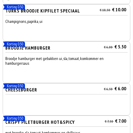
Korting 0.50
€ 10.00
TURKS BROODJE KIPFILET SPECIAAL
€ 10,50
Champignons, paprika, ui
Korting 0.50
€ 5.50
BROODJE HAMBURGER
€ 6,00
Broodje hamburger met gebakken ui, sla, tomaat, komkommer en
hamburgersaus
Korting 0.50
€ 6.00
CHEESEBURGER
€ 6,50
Korting 0.50
€ 7.00
CRISPY FILETBURGER HOT&SPICY
€ 7,50
met broodje, sla, tomaat, komkommer en chillisaus