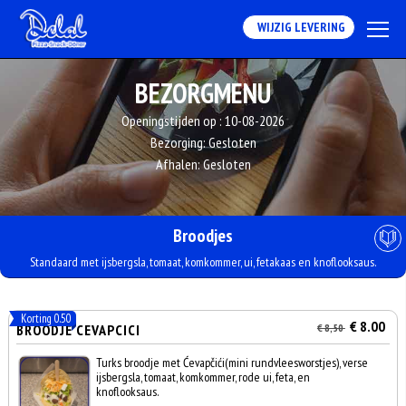
WIJZIG LEVERING
BEZORGMENU
Openingstijden op :
10-08-2026
Bezorging:
Gesloten
Afhalen:
Gesloten
Broodjes
Standaard met ijsbergsla, tomaat, komkommer, ui, fetakaas en knoflooksaus.
Korting 0.50
€ 8.00
BROODJE CEVAPCICI
€ 8,50
Turks broodje met Ćevapčići(mini rundvleesworstjes), verse
ijsbergsla, tomaat, komkommer, rode ui, feta, en
knoflooksaus.