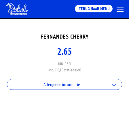
TERUG NAAR MENU
FERNANDES CHERRY
2.65
Blik 0.33l
incl. € 0,15 statiegeld
0
Allergenen informatie
Geen aangegeven allergenen.