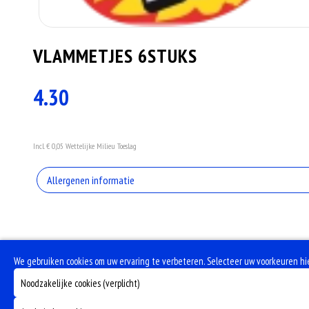
VLAMMETJES 6STUKS
4.30
Incl. € 0,05 Wettelijke Milieu Toeslag
Allergenen informatie
Dit product is halal
Dit is een pikant gerecht
We gebruiken cookies om uw ervaring te verbeteren. Selecteer uw voorkeuren hi
Noodzakelijke cookies (verplicht)
Dit is een vegetarisch gerecht.