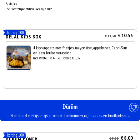
6 stuks
Incl. Wettelijke Milieu Toeslag € 0,05
korting 1.00
€ 10.55
DELAL KIDS BOX
€ 11,50
4 kipnuggets met frietjes, mayonaise, appelmoes, Capri-Sun
en een leuke verassing
Incl. Wettelijke Milieu Toeslag € 0,05
Dürüm
Standaard met ijsbergsla, tomaat, komkommer, ui, fetakaas en knoflooksaus.
korting 1.00
€ 8.00
DÜRÜM DÖNER
€ 9,00