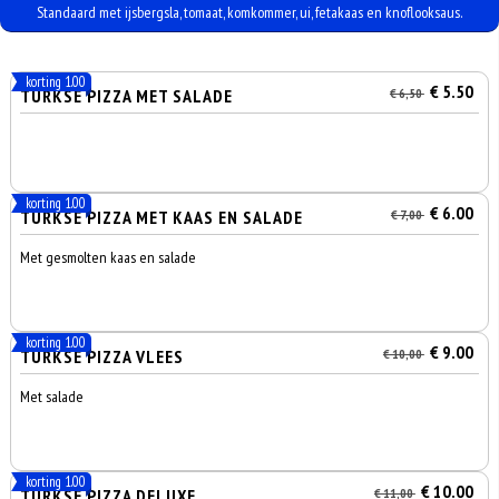
Standaard met ijsbergsla, tomaat, komkommer, ui, fetakaas en knoflooksaus.
korting 1.00
€ 5.50
TURKSE PIZZA MET SALADE
€ 6,50
korting 1.00
€ 6.00
TURKSE PIZZA MET KAAS EN SALADE
€ 7,00
Met gesmolten kaas en salade
korting 1.00
€ 9.00
TURKSE PIZZA VLEES
€ 10,00
Met salade
korting 1.00
€ 10.00
TURKSE PIZZA DELUXE
€ 11,00