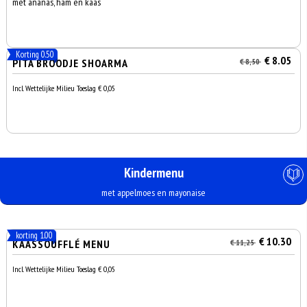
met ananas, ham en kaas
Korting 0.50
€ 8.05
PITA BROODJE SHOARMA
€ 8,50
Incl. Wettelijke Milieu Toeslag € 0,05
Kindermenu
met appelmoes en mayonaise
korting 1.00
€ 10.30
KAASSOUFFLÉ MENU
€ 11,25
Incl. Wettelijke Milieu Toeslag € 0,05