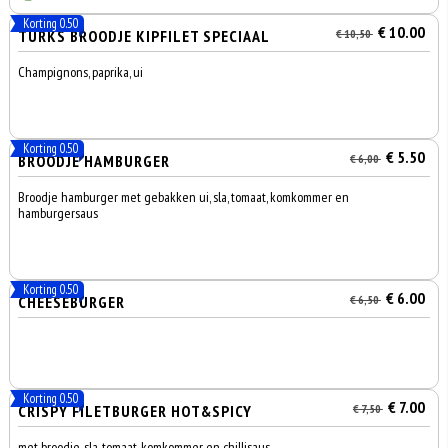
Korting 0.50
€ 10.00
TURKS BROODJE KIPFILET SPECIAAL
€ 10,50
Champignons, paprika, ui
Korting 0.50
€ 5.50
BROODJE HAMBURGER
€ 6,00
Broodje hamburger met gebakken ui, sla, tomaat, komkommer en
hamburgersaus
Korting 0.50
€ 6.00
CHEESEBURGER
€ 6,50
Korting 0.50
€ 7.00
CRISPY FILETBURGER HOT&SPICY
€ 7,50
met broodje, sla, tomaat, komkommer en chillisaus