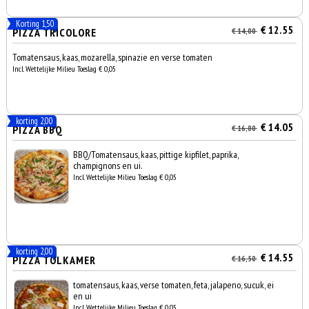
Korting 1,50
€ 12.55
PIZZA TRICOLORE
€ 14,00
Tomatensaus, kaas, mozarella, spinazie en verse tomaten
Incl. Wettelijke Milieu Toeslag € 0,05
korting 2,00
€ 14.05
PIZZA BBQ
€ 16,00
BBQ/Tomatensaus, kaas, pittige kipfilet, paprika,
champignons en ui.
Incl. Wettelijke Milieu Toeslag € 0,05
korting 2,00
€ 14.55
PIZZA TOLKAMER
€ 16,50
tomatensaus, kaas, verse tomaten, feta, jalapeno, sucuk, ei
en ui
Incl. Wettelijke Milieu Toeslag € 0,05