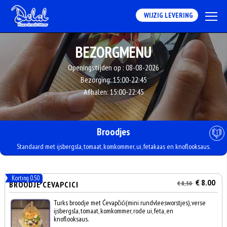
WIJZIG LEVERING
BEZORGMENU
Openingstijden op :
08-08-2026
Bezorging:
15:00-22:45
Afhalen:
15:00-22:45
Broodjes
Standaard met ijsbergsla, tomaat, komkommer, ui, fetakaas en knoflooksaus.
Korting 0.50
€ 8.00
BROODJE CEVAPCICI
€ 8,50
Turks broodje met Ćevapčići(mini rundvleesworstjes), verse
ijsbergsla, tomaat, komkommer, rode ui, feta, en
knoflooksaus.