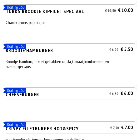
Korting 0.50
€ 10.00
TURKS BROODJE KIPFILET SPECIAAL
€ 10,50
Champignons, paprika, ui
Korting 0.50
€ 5.50
BROODJE HAMBURGER
€ 6,00
Broodje hamburger met gebakken ui, sla, tomaat, komkommer en
hamburgersaus
Korting 0.50
€ 6.00
CHEESEBURGER
€ 6,50
Korting 0.50
€ 7.00
CRISPY FILETBURGER HOT&SPICY
€ 7,50
met broodje, sla, tomaat, komkommer en chillisaus