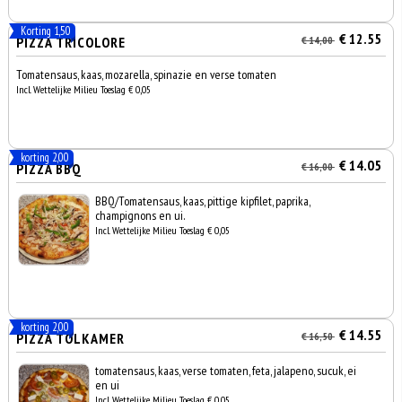
Korting 1,50
€ 12.55
PIZZA TRICOLORE
€ 14,00
Tomatensaus, kaas, mozarella, spinazie en verse tomaten
Incl. Wettelijke Milieu Toeslag € 0,05
korting 2,00
€ 14.05
PIZZA BBQ
€ 16,00
BBQ/Tomatensaus, kaas, pittige kipfilet, paprika,
champignons en ui.
Incl. Wettelijke Milieu Toeslag € 0,05
korting 2,00
€ 14.55
PIZZA TOLKAMER
€ 16,50
tomatensaus, kaas, verse tomaten, feta, jalapeno, sucuk, ei
en ui
Incl. Wettelijke Milieu Toeslag € 0,05