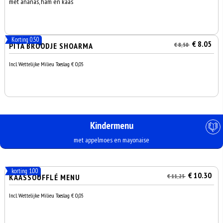
met ananas, ham en kaas
Korting 0.50
€ 8.05
PITA BROODJE SHOARMA
€ 8,50
Incl. Wettelijke Milieu Toeslag € 0,05
Kindermenu
met appelmoes en mayonaise
korting 1.00
€ 10.30
KAASSOUFFLÉ MENU
€ 11,25
Incl. Wettelijke Milieu Toeslag € 0,05