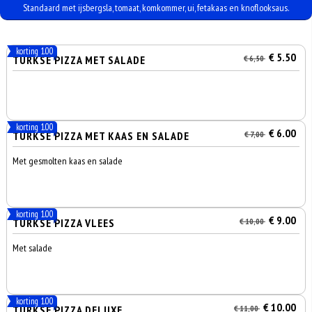
Standaard met ijsbergsla, tomaat, komkommer, ui, fetakaas en knoflooksaus.
korting 1.00
€ 5.50
TURKSE PIZZA MET SALADE
€ 6,50
korting 1.00
€ 6.00
TURKSE PIZZA MET KAAS EN SALADE
€ 7,00
Met gesmolten kaas en salade
korting 1.00
€ 9.00
TURKSE PIZZA VLEES
€ 10,00
Met salade
korting 1.00
€ 10.00
TURKSE PIZZA DELUXE
€ 11,00