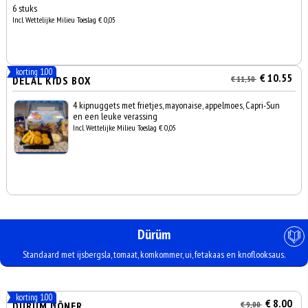
6 stuks
Incl. Wettelijke Milieu Toeslag € 0,05
korting 1.00
€ 10.55
DELAL KIDS BOX
€ 11,50
4 kipnuggets met frietjes, mayonaise, appelmoes, Capri-Sun
en een leuke verassing
Incl. Wettelijke Milieu Toeslag € 0,05
Dürüm
Standaard met ijsbergsla, tomaat, komkommer, ui, fetakaas en knoflooksaus.
korting 1.00
€ 8.00
DÜRÜM DÖNER
€ 9,00