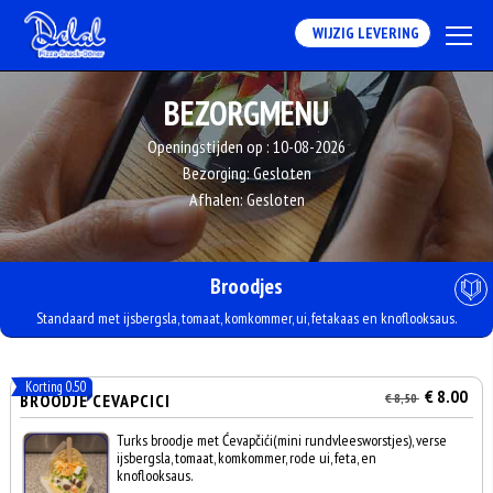
WIJZIG LEVERING
BEZORGMENU
Openingstijden op :
10-08-2026
Bezorging:
Gesloten
Afhalen:
Gesloten
Broodjes
Standaard met ijsbergsla, tomaat, komkommer, ui, fetakaas en knoflooksaus.
Korting 0.50
€ 8.00
BROODJE CEVAPCICI
€ 8,50
Turks broodje met Ćevapčići(mini rundvleesworstjes), verse
ijsbergsla, tomaat, komkommer, rode ui, feta, en
knoflooksaus.